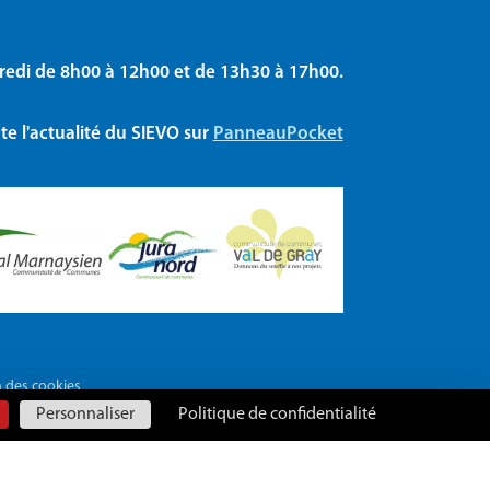
redi de 8h00 à 12h00 et de 13h30 à 17h00.
e l'actualité du SIEVO sur
PanneauPocket
n des cookies
Personnaliser
Politique de confidentialité