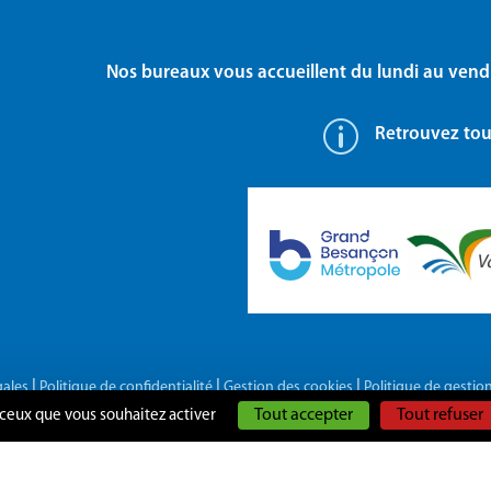
Nos bureaux vous accueillent du lundi au vend
p
Retrouvez tout
|
|
|
gales
Politique de confidentialité
Gestion des cookies
Politique de gestio
Tout accepter
Tout refuser
r ceux que vous souhaitez activer
UNE RÉALISATION